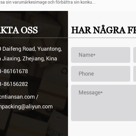
t visa sin varumärkesimage och förbättra sin konku...
LINNE förnyelsebart och biologiskt nedbrytbart
KTA OSS
HAR NÅGRA F
e plaster, polyesterfibrer eller andra syntetiska material, har BOMUL
ytbarhet. Dessa två naturfibrer härstammar inte bar...
 Daifeng Road, Yuantong,
 Jiaxing, Zhejiang, Kina
3-86161678
3-86156282
cntiansan.com
/
anpacking@aliyun.com