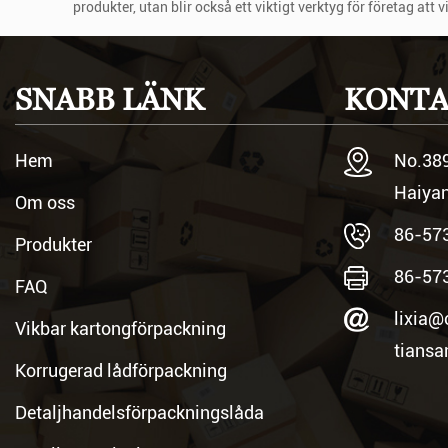
produkter, utan blir också ett viktigt verktyg för företag at
Jämfört med traditionella material är BOMULLS
Aug 08, 2024
SNABB LÄNK
KONTA
Jämfört med traditionella material, såsom petroleumbaserad
på grund av sin unika reproducerbarhet och biologiska nedbr
Hem
No.389
Haiyan
Om oss
86-57
Produkter
86-57
FAQ
lixia@
Vikbar kartongförpackning
tians
Korrugerad lådförpackning
Detaljhandelsförpackningslåda