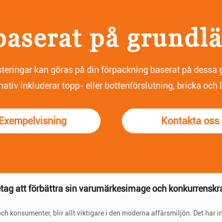
aserat på grundlä
steringar kan göras på din förpackning baserat på dessa 
tiv inkluderar topp- eller bottenförslutning, bricka och 
Exempelvisning
Kontakta oss
rger och mönster på flygbolagens bordstabletter för att
e och öka passagerarnas varumärkeskännedom...
etag att förbättra sin varumärkesimage och konkurrensk