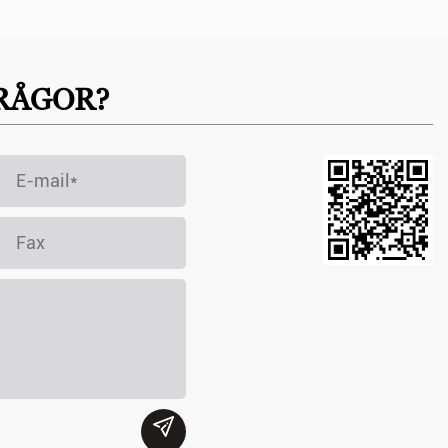
RÅGOR?
L och LINE visat betydande fördelar inom miljöskyddsområdet