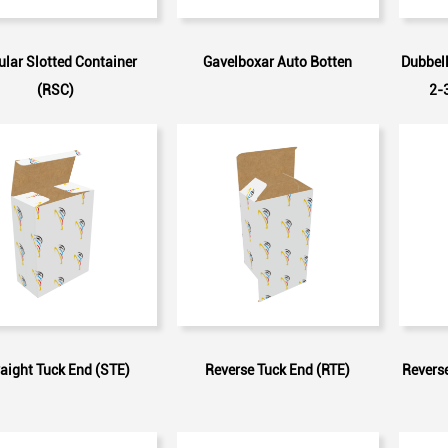
lar Slotted Container
Gavelboxar Auto Botten
Dubbell
(RSC)
2-
raight Tuck End (STE)
Reverse Tuck End (RTE)
Reverse