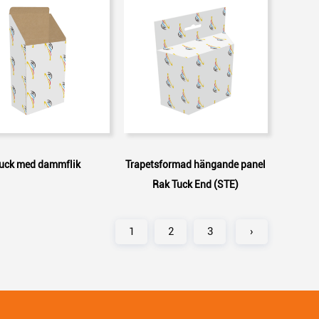
uck med dammflik
Trapetsformad hängande panel
Rak Tuck End (STE)
1
2
3
›