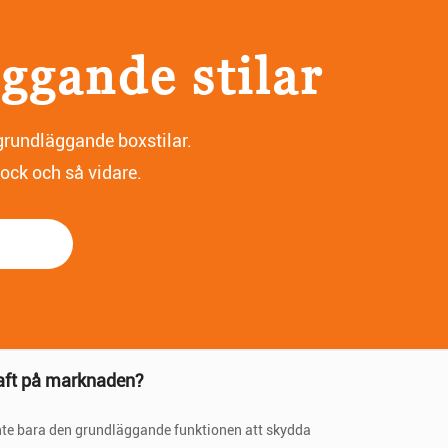
ggande stilar
grundläggande boxstilar.
lock och så vidare.
 stärka varumärkets image och identitet?
raft på marknaden?