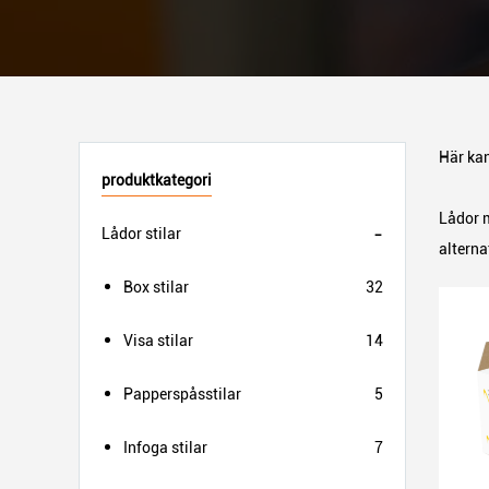
Här kan
produktkategori
Lådor m
Lådor stilar
alterna
Box stilar
32
Visa stilar
14
Papperspåsstilar
5
Infoga stilar
7