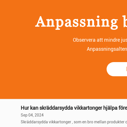
Anpassning b
Observera att mindre ju
Anpassningsalterna
Hur använder flygbolag varumärkeslogotyper, fä
Sep 12, 2024
I att bygga upp ett flygbolags varumärke, bordstabletter för flygbolag , en till synes liten detalj, spelar faktiskt en avgörande roll. Genom noggrant designad varumärkesidentitet, färger och
grafik kan flygbolagen subtilt stärka sin varumärkesimag
Hur kan skräddarsydda vikkartonger hjälpa för
Sep 04, 2024
Skräddarsydda vikkartonger , som en bro mellan produkter och konsumenter, blir allt viktigare i den moderna affärsmiljön. Det har inte bara den grundläggande funktionen att skydda